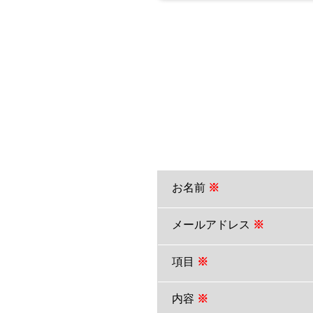
お名前
※
メールアドレス
※
項目
※
内容
※