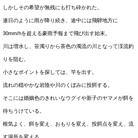
しかしその希望が無残にも打ち砕かれた。
連日のように雨が降り続き、途中には飛騨地方に
30mm/hを超える豪雨予報まで飛び出す始末。
川は増水し、笹濁りから茶色の濁流の川となって渓流釣
りを阻む。
小さなポイントを探しては、竿を出す。
流れの穏やかな岩陰や川のくぼみに投餌する。
そこには婚姻色のきれいなウグイや新子のヤマメが餌を
待ちうけている。
根気よく、餌を変え、おもりを変え、投餌点を変え、流
す場所を変える。