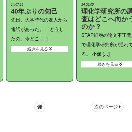
14.07.13
14.05.05
40年ぶりの知己
理化学研究所の
査はどこへ向か
先日、大学時代の友人から
のか？
電話があった。 「どうし
STAP細胞の論文不正問
たの。今どこ […]
で理化学研究所が揺れ
続きを見る
る。 小保 […]
続きを見る
次のページ