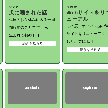
22.08.22
21.04.19
犬に噛まれた話
Webサイトをリ
ューアル
先日のお盆休みに入る一週
この度、オフィス游のW
間程前のことです。 私、
サイトをリニューアル
生まれて初め […]
した。実に […]
続きを見る
続きを見る