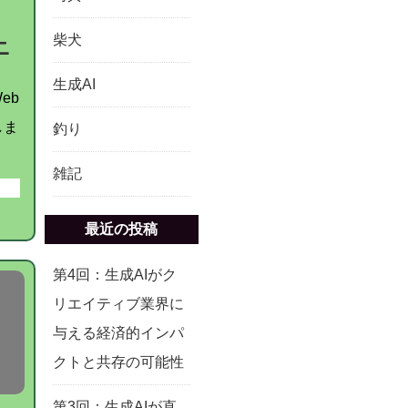
柴犬
ニ
生成AI
eb
しま
釣り
雑記
最近の投稿
第4回：生成AIがク
リエイティブ業界に
与える経済的インパ
クトと共存の可能性
第3回：生成AIが直