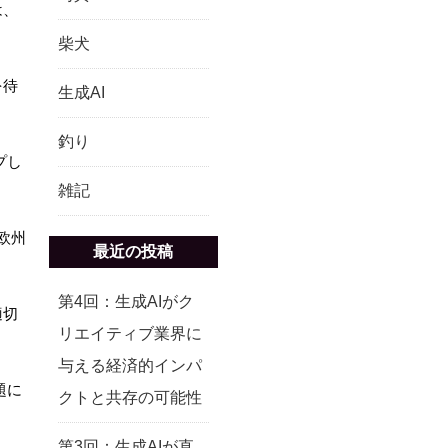
は、
柴犬
を待
生成AI
釣り
プし
雑記
欧州
最近の投稿
第4回：生成AIがク
適切
リエイティブ業界に
与える経済的インパ
題に
クトと共存の可能性
第3回：生成AIが直