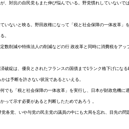
るが、対抗の自民党もまた伸び悩んでいる。野党慣れしていないで
。
れていないと映る。野田政権になって「税と社会保障の一体改革」
いる。
定数削減や特殊法人の削減などの行 政改革と同時に消費税をアッ
済破綻は、優良とされたフランスの国債まで1ランク格下げになる
るかは予断を許さない状況であるといえる。
が何でも「税と社会保障の一体改革」を実行し、日本が財政危機に
かって示す必要があると判断したためであろう 。
野党各党、いや与党の民主党の議員の中にも大局を忘れ、目先の問