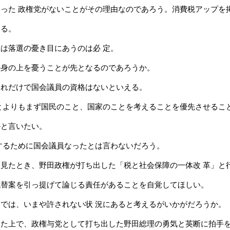
った 政権党がないことがその理由なのであろう。消費税アップを
する。
は落選の憂き目にあうのは必 定。
の身の上を憂うことが先となるのであろうか。
それだけで国会議員の資格はないといえる。
とよりもまず国民のこと、国家のことを考えることを優先させるこ
かと言いたい。
するために国会議員なったとは言わないだろう。
見たとき、野田政権が打ち出した「税と社会保障の一体改 革」と
代替案を引っ提げて論じる責任があることを自覚してほしい。
では、いまや許されない状 況にあると考えるがいかがだろうか。
った上で、政権与党として打ち出した野田総理の勇気と英断に拍手